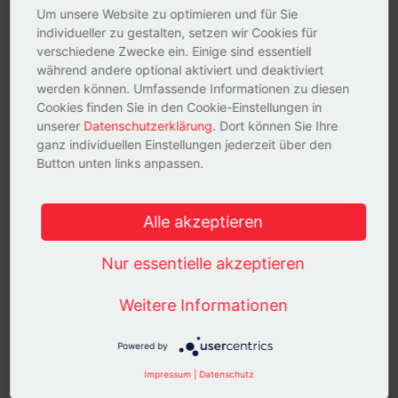
B2B-Bereich dramatisch verändert – die Unternehmen stehen
Um unsere Website zu optimieren und für Sie
dadurch vor gewaltigen Herausforderungen. Eine Reaktion darauf
individueller zu gestalten, setzen wir Cookies für
ist die wachsende Annäherung von Marketing und Vertrieb: Um
verschiedene Zwecke ein. Einige sind essentiell
auch künftig erfolgreich Neukunden zu gewinnen, müssen
während andere optional aktiviert und deaktiviert
werden können. Umfassende Informationen zu diesen
Marktkommunikation und vertriebliche Prozesse eng aufeinander
Cookies finden Sie in den Cookie-Einstellungen in
abgestimmt werden.
unserer
Datenschutzerklärung
. Dort können Sie Ihre
ganz individuellen Einstellungen jederzeit über den
Infos und Anmeldung
Button unten links anpassen.
Alle akzeptieren
Best Practices B2B Lead Management
Content Marketing, Lead Management und Marketing Automation
Nur essentielle akzeptieren
sind Schlüsselthemen bei der Digitalisierung von Marketing und
Vertrieb. Im aktuellen SiteBoosters Experten-Webinar zeigen wir
Weitere Informationen
Ihnen anhand von konkreten Praxisbeispielen, worauf Sie bei der
Konzeption von Lead Management Programmen achten müssen
Powered by
und welche Faktoren dabei besonders erfolgskritisch sind.
Impressum
|
Datenschutz