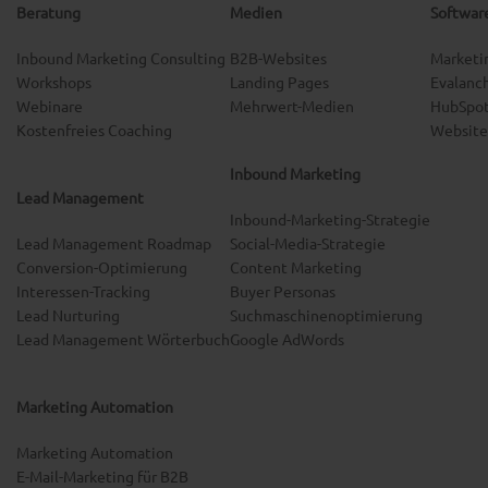
Beratung
Medien
Softwar
Inbound Marketing Consulting
B2B-Websites
Marketi
Workshops
Landing Pages
Evalanc
Webinare
Mehrwert-Medien
HubSpot
Kostenfreies Coaching
Website
Inbound Marketing
Lead Management
Inbound-Marketing-Strategie
Lead Management Roadmap
Social-Media-Strategie
Conversion-Optimierung
Content Marketing
Interessen-Tracking
Buyer Personas
Lead Nurturing
Suchmaschinenoptimierung
Lead Management Wörterbuch
Google AdWords
Marketing Automation
Marketing Automation
E-Mail-Marketing für B2B