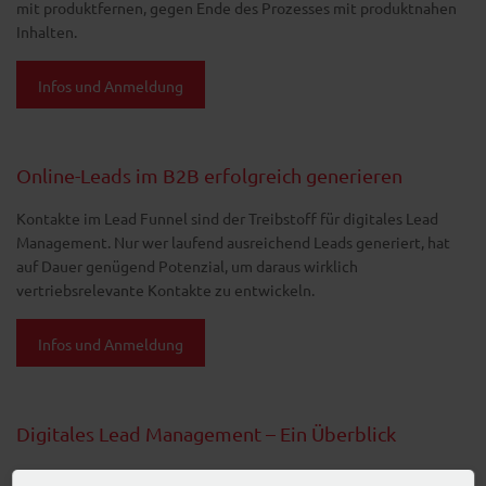
mit produktfernen, gegen Ende des Prozesses mit produktnahen
Inhalten.
Infos und Anmeldung
Online-Leads im B2B erfolgreich generieren
Kontakte im Lead Funnel sind der Treibstoff für digitales Lead
Management. Nur wer laufend ausreichend Leads generiert, hat
auf Dauer genügend Potenzial, um daraus wirklich
vertriebsrelevante Kontakte zu entwickeln.
Infos und Anmeldung
Digitales Lead Management – Ein Überblick
Die Customer Journey hat sich durch die Digitalisierung auch im