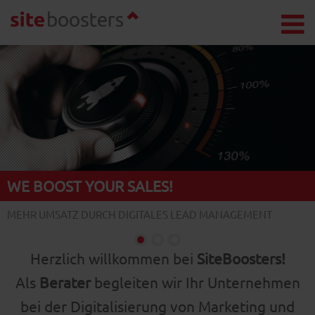
SiteBoos
SiteBoos
WE BOOST YOUR SALES!
MEHR UMSATZ DURCH DIGITALES LEAD MANAGEMENT
Herzlich willkommen bei
SiteBoosters!
Als
Berater
begleiten wir Ihr Unternehmen
bei der Digitalisierung von Marketing und