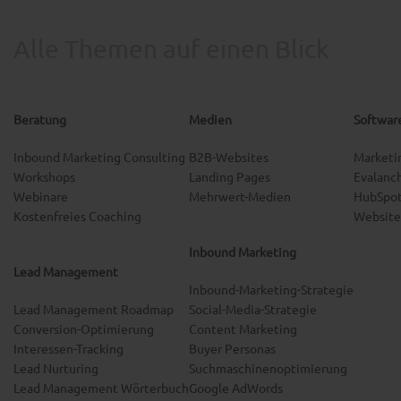
Alle Themen auf einen Blick
Beratung
Medien
Softwar
Inbound Marketing Consulting
B2B-Websites
Marketi
Workshops
Landing Pages
Evalanc
Webinare
Mehrwert-Medien
HubSpot
Kostenfreies Coaching
Website
Inbound Marketing
Lead Management
Inbound-Marketing-Strategie
Lead Management Roadmap
Social-Media-Strategie
Conversion-Optimierung
Content Marketing
Interessen-Tracking
Buyer Personas
Lead Nurturing
Suchmaschinenoptimierung
Lead Management Wörterbuch
Google AdWords