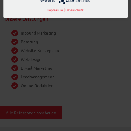
Powered by
mehr als 200 Leads für ein hochpreisiges Produkt generiert.
Impressum
|
Datenschutz
Unsere Leistungen
Inbound Marketing
Beratung
Website-Konzeption
Webdesign
E-Mail-Marketing
Leadmanagement
Online-Redaktion
Alle Referenzen anschauen