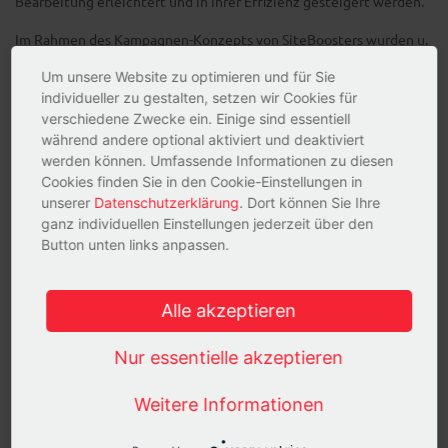
Bearbeitung erleichtert und in ihrer Effizienz gesteigert werden.
Im Rahmen des Kampagnen-Konzepts von SiteBoosters wurden u.
a. folgende Kampagnen-Bausteine definiert:
Um unsere Website zu optimieren und für Sie
individueller zu gestalten, setzen wir Cookies für
Landingpage als Onepager
verschiedene Zwecke ein. Einige sind essentiell
Erklär-Video
während andere optional aktiviert und deaktiviert
werden können. Umfassende Informationen zu diesen
Mini-Studie
Cookies finden Sie in den Cookie-Einstellungen in
Mehrstufige E-Mailing-Kampagne
unserer
Datenschutzerklärung
. Dort können Sie Ihre
ganz individuellen Einstellungen jederzeit über den
Google-AdWords-Kampagne
Button unten links anpassen.
Diverse Social-Media-Aktivitäten (u. a. Xing, youTube,
Twitter)
Alle akzeptieren
Durch einen konsequenten Content-Marketing-Ansatz mit den
Mehrwert-Medien Erklär-Video und Mini-Studie konnte in kurzer
Nur essentielle akzeptieren
Zeit eine hohe Aufmerksamkeit für das Thema in der Zielgruppe
erzeugt werden. Die nachgelagerte Produktkommunikation fiel
Weitere Informationen
damit auf fruchtbaren Boden. Unterstützt durch die 4-stufige E-
Mail-Marketing-Kampagne wurden so in nur wenigen Wochen