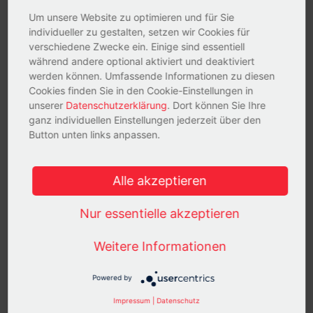
Ich stimme zu, dass SiteBoosters mich regelmäßig per
Um unsere Website zu optimieren und für Sie
E-Mail über Trends, Checks und Analysen sowie
individueller zu gestalten, setzen wir Cookies für
Webinare und Whitepaper zu vertriebsorientiertem
verschiedene Zwecke ein. Einige sind essentiell
Marketing informiert. Ich kann die Einwilligung jederzeit
während andere optional aktiviert und deaktiviert
per E-Mail an
service@siteboosters.de
, per Telefax
werden können. Umfassende Informationen zu diesen
oder auf dem Postweg widerrufen. Ferner habe ich die
Cookies finden Sie in den Cookie-Einstellungen in
Möglichkeit, durch die Nutzung des Abmeldelinks in
unserer
Datenschutzerklärung
. Dort können Sie Ihre
jeder E-Mail, die ich erhalte, die Einwilligung zu
ganz individuellen Einstellungen jederzeit über den
widerrufen.
Sie können diese Benachrichtigungen
Button unten links anpassen.
jederzeit abbestellen. Weitere Informationen zum
Abbestellen, zu unseren Datenschutzverfahren und
dazu, wie wir Ihre Privatsphäre schützen und
respektieren, finden Sie in unserer
Alle akzeptieren
Datenschutzrichtlinie
.
*
Nur essentielle akzeptieren
Indem Sie das Formular absenden, stimmen Sie zu, dass
Weitere Informationen
SiteBoosters die oben angegebenen persönlichen Daten
speichert und verarbeitet, um Ihnen die angeforderten Inhalte
Powered by
bereitzustellen.
Impressum
|
Datenschutz