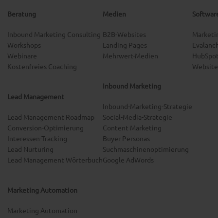
Beratung
Medien
Softwar
Inbound Marketing Consulting
B2B-Websites
Marketi
Workshops
Landing Pages
Evalanc
Webinare
Mehrwert-Medien
HubSpot
Kostenfreies Coaching
Website
Inbound Marketing
Lead Management
Inbound-Marketing-Strategie
Lead Management Roadmap
Social-Media-Strategie
Conversion-Optimierung
Content Marketing
Interessen-Tracking
Buyer Personas
Lead Nurturing
Suchmaschinenoptimierung
Lead Management Wörterbuch
Google AdWords
Marketing Automation
Marketing Automation