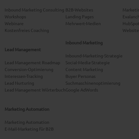
Inbound Marketing Consulting
B2B-Websites
Marketi
Workshops
Landing Pages
Evalanc
Webinare
Mehrwert-Medien
HubSpot
Kostenfreies Coaching
Website
Inbound Marketing
Lead Management
Inbound-Marketing-Strategie
Lead Management Roadmap
Social-Media-Strategie
Conversion-Optimierung
Content Marketing
Interessen-Tracking
Buyer Personas
Lead Nurturing
Suchmaschinenoptimierung
Lead Management Wörterbuch
Google AdWords
Marketing Automation
Marketing Automation
E-Mail-Marketing für B2B