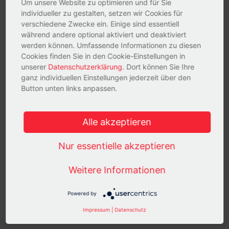
Um unsere Website zu optimieren und für Sie
individueller zu gestalten, setzen wir Cookies für
E-Mail
*
verschiedene Zwecke ein. Einige sind essentiell
während andere optional aktiviert und deaktiviert
werden können. Umfassende Informationen zu diesen
Cookies finden Sie in den Cookie-Einstellungen in
Firma
unserer
Datenschutzerklärung
. Dort können Sie Ihre
ganz individuellen Einstellungen jederzeit über den
Button unten links anpassen.
Ich stimme zu, dass SiteBoosters mich regelmäßig per
E-Mail über Trends, Checks und Analysen sowie
Alle akzeptieren
Webinare und Whitepaper zu vertriebsorientiertem
Marketing informiert. Ich kann die Einwilligung jederzeit
per E-Mail an
service@siteboosters.de
, per Telefax
Nur essentielle akzeptieren
oder auf dem Postweg widerrufen. Ferner habe ich die
Möglichkeit, durch die Nutzung des Abmeldelinks in
Weitere Informationen
jeder E-Mail, die ich erhalte, die Einwilligung zu
widerrufen.
Sie können diese Benachrichtigungen
Powered by
jederzeit abbestellen. Weitere Informationen zum
Abbestellen, zu unseren Datenschutzverfahren und
Impressum
|
Datenschutz
dazu, wie wir Ihre Privatsphäre schützen und
respektieren, finden Sie in unserer